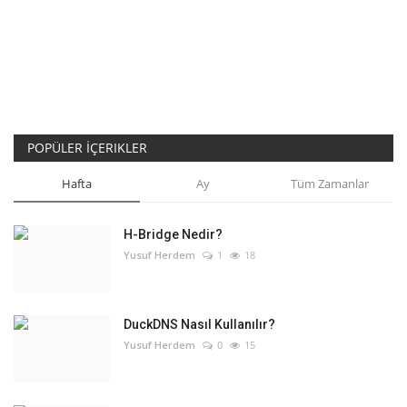
POPÜLER İÇERIKLER
Hafta
Ay
Tüm Zamanlar
H-Bridge Nedir?
Yusuf Herdem
1
18
DuckDNS Nasıl Kullanılır?
Yusuf Herdem
0
15