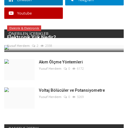
Youtube
Elektrik & Elektronik
ÖNERILEN İÇERIKLER
Elektronik Yük Nedir?
Yusuf Herdem
2
2338
Akım Ölçme Yöntemleri
Yusuf Herdem
0
6172
Voltaj Bölücüler ve Potansiyometre
Yusuf Herdem
0
3269