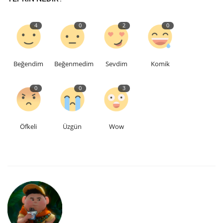
4
0
2
0
Beğendim
Beğenmedim
Sevdim
Komik
0
0
3
Öfkeli
Üzgün
Wow