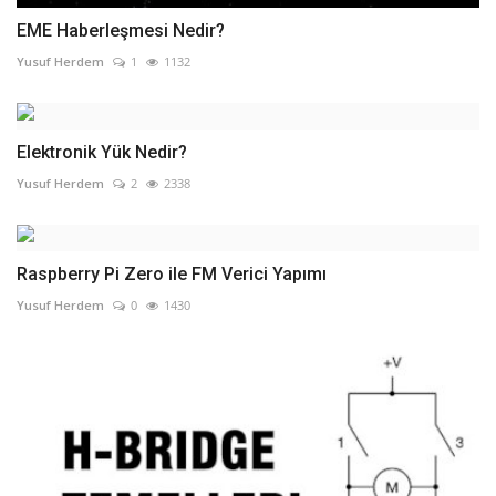
EME Haberleşmesi Nedir?
Yusuf Herdem
1
1132
Elektronik Yük Nedir?
Yusuf Herdem
2
2338
Raspberry Pi Zero ile FM Verici Yapımı
Yusuf Herdem
0
1430