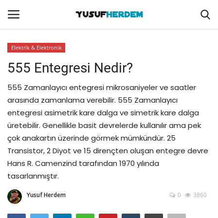
Elektrik & Elektronik
Giriş Yap
Kayıt Ol
555 Entegresi Nedir?
Ana Sayfa
555 Zamanlayıcı entegresi mikrosaniyeler ve saatler
arasında zamanlama verebilir. 555 Zamanlayıcı
Elektrik & Elektronik
entegresi asimetrik kare dalga ve simetrik kare dalga
üretebilir. Genellikle basit devrelerde kullanılır ama pek
Bilgisayar
çok anakartın üzerinde görmek mümkündür. 25
Transistor, 2 Diyot ve 15 dirençten oluşan entegre devre
Teknoloji
Hans R. Camenzind tarafından 1970 yılında
tasarlanmıştır.
Yusuf Herdem
0
3860