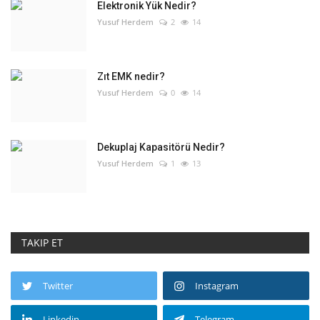
Elektronik Yük Nedir?
Yusuf Herdem
2
14
Zıt EMK nedir?
Yusuf Herdem
0
14
Dekuplaj Kapasitörü Nedir?
Yusuf Herdem
1
13
TAKIP ET
Twitter
Instagram
Linkedin
Telegram